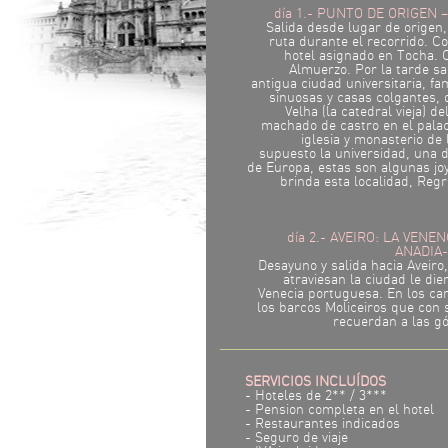
día 1.- PUNTO DE ORIGEN
Salida desde lugar de origen
ruta durante el recorrido. Co
hotel asignado en Tocha. 
Almuerzo. Por la tarde sa
antigua ciudad universitaria, f
sinuosas y casas colgantes,
Velha (la catedral vieja) de
machado de castro en el palaci
iglesia y monasterio de 
supuesto la universidad, una 
de Europa, estas son algunas jo
brinda esta localidad, Regr
día 2.- AVEIRO: LA VEN
ANADIA
Desayuno y salida hacia Aveiro
atraviesan la ciudad le di
Venecia portuguesa. En los ca
los barcos Moliceiros que con
recuerdan a las g
SERVICIOS INCLUÍDOS
- Hoteles de 2** / 3***
- Pension completa en el hotel
- Restaurantes indicados
- Seguro de viaje