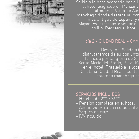
Salida a la hora acordada hacia
al hotel asignado en Manzana
almuerzo. Visita de Alm
manchego donde destaca su corr
más antiguo de España, y 
Mayor. Es interesante visitar e
bolillo. Regreso al hotel:
día 2.- CIUDAD REAL – CA
Desayuno. Salida a
disfrutaremos de su conjunto 
formado por la Iglesia de Sa
Santa María del Prado, Plaza M
en el hotel. Traslado a la lo
Criptana (Ciudad Real). Conte
estampa manchega en 
SERVICIOS INCLUÍDOS
- Hoteles de 2** / 3***
- Pension completa en el hotel
- Almuerzo extra en restaurante
- Seguro de viaje
- IVA incluido