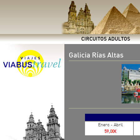
CIRCUITOS ADULTOS
Galicia Rías Altas
Enero - Abril
59,00€